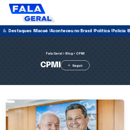
Destaques
Macaé
Aconteceu no Brasil
Política
Policia
B
Fala Geral
>
Blog
>
CPMI
CPMI