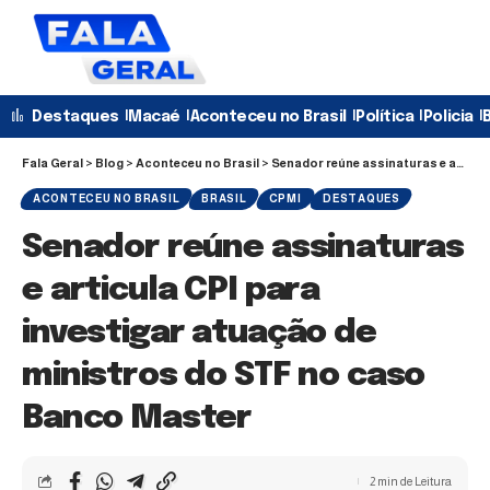
Destaques
Macaé
Aconteceu no Brasil
Política
Policia
B
Fala Geral
>
Blog
>
Aconteceu no Brasil
>
Senador reúne assinaturas e articula CPI para investigar atuação de ministros do STF no caso Banco Master
ACONTECEU NO BRASIL
BRASIL
CPMI
DESTAQUES
Senador reúne assinaturas
e articula CPI para
investigar atuação de
ministros do STF no caso
Banco Master
2 min de Leitura