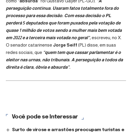
como
“absurda”
foi Gustavo Gayer (PL-GO).
“A
perseguição continua. Usaram fatos totalmente fora do
processo para essa decisão. Com essa decisão o PL
perderá 5 deputados que foram puxados pela votação de
quase 1 milhão de votos sendo a mulher mais bem votada
em 2022 e a terceira mais votada no geral”,
escreveu, no X.
O senador catarinense
Jorge Seiff
(PL) disse, em suas
redes sociais, que
“quem tem que cassar parlamentar é o
eleitor nas urnas, não tribunais. A perseguição a todos da
direita é clara, óbvia e absurda”.
Você pode se Interessar
Surto de virose e arrastões preocupam turistas e