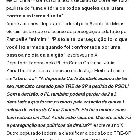
Melchionna (Psol-RS) chamou a decisão da corte eleitoral
paulista de
“uma vitória de todos aqueles que lutam
contra a extrema direita”.
André Janones, deputado federal pelo Avante de Minas
Gerais, disse que o discurso de perseguição adotado por
Zambelli é
“mimimi”
.
“Pistoleira, perseguição foi o que
você fez armada quando foi confrontada por uma
pessoa no dia da eleição”,
escreveu no X.
Deputada federal pelo PL de Santa Catarina,
Júlia
Zanatta
classificou a decisão da Justiça Eleitoral como
um
“absurdo”
.
“A deputada Carla Zambelli acabou de ter
seu mandato cassado pelo TRE de SP a pedido do PSOL!
Com a decisão, o PL também poderá perder de 2 a 3
deputados que foram puxados pela votação de quase 1
milhão de votos de Carla Zambelli. Ela foi a mulher mais
bem votada em 2022. Ainda cabe recurso. Mas até onde irá
a perseguição aos políticos de direita?”,
escreveu no X.
Outro deputado federal a classificar a decisão do TRE-SP