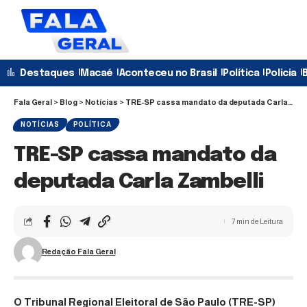
Destaques
Macaé
Aconteceu no Brasil
Política
Policia
B
Fala Geral
>
Blog
>
Notícias
>
TRE-SP cassa mandato da deputada Carla Zambelli
NOTÍCIAS
POLÍTICA
TRE-SP cassa mandato da
deputada Carla Zambelli
7 min de Leitura
Redação Fala Geral
O Tribunal Regional Eleitoral de São Paulo (TRE-SP)