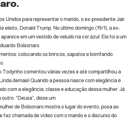
aro.
 Unidos para representar o marido, o ex-presidente Jair
 eleito, Donald Trump. No último domingo (19/1), a ex-
aparece em um vestido de veludo na cor azul. Ela foi a um
Eduardo Bolsonaro.
mentos: colocando os brincos, sapatos e borrifando
o.
jo Todynho comentou várias vezes e até compartilhou a
“Linda demais! Quando a pessoa nasce com elegância é
sado com a elegância, classe e educação dessa mulher. Já
 outro. “Deusa”, disse um.
 mulher de Bolsonaro mostra o lugar do evento, posa ao
e faz chamada de vídeo com o marido e o discurso do