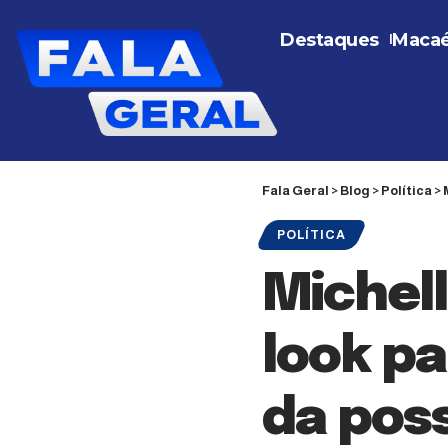
Destaques
Maca
Fala Geral
>
Blog
>
Política
>
POLÍTICA
Michell
look pa
da pos