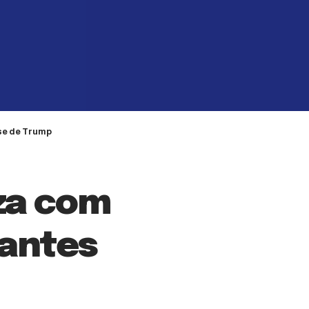
sse de Trump
iza com
 antes