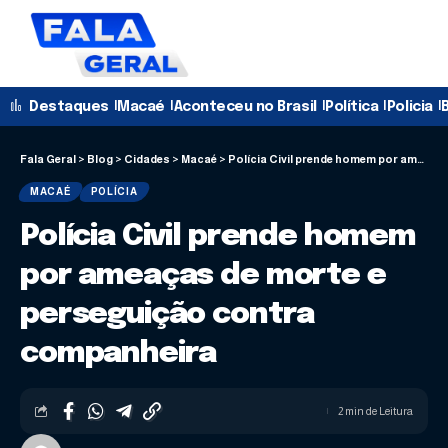
Destaques
Macaé
Aconteceu no Brasil
Política
Policia
B
Fala Geral
>
Blog
>
Cidades
>
Macaé
>
Polícia Civil prende homem por ameaças de morte e perseguição contra companheira
MACAÉ
POLÍCIA
Polícia Civil prende homem
por ameaças de morte e
perseguição contra
companheira
2 min de Leitura