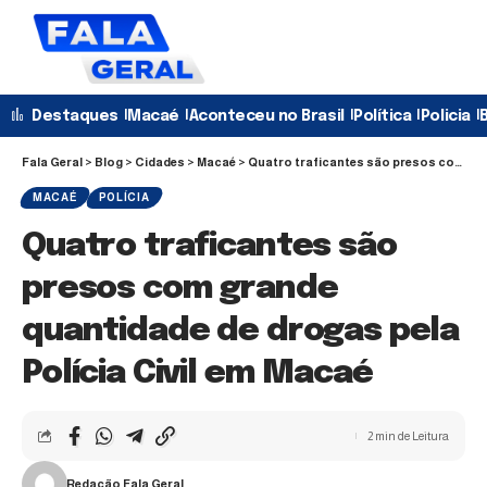
Destaques
Macaé
Aconteceu no Brasil
Política
Policia
B
Fala Geral
>
Blog
>
Cidades
>
Macaé
>
Quatro traficantes são presos com grande quantidade de drogas pela Polícia Civil em Macaé
MACAÉ
POLÍCIA
Quatro traficantes são
presos com grande
quantidade de drogas pela
Polícia Civil em Macaé
2 min de Leitura
Redação Fala Geral