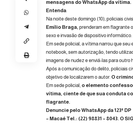
mensagens do WhatsApp da vítima.
Entenda
:
Na noite deste domingo (10), policiais ci
Emílio Braga,
prenderam em flagrante o
sexo e invasão de dispositivo informático.
Em sede policial, a vítima narrou que se
notebook, sem autorização, tendo utiliz
imagens de nudez e enviá-las para outro
Após a comunicação do delito, policiais ci
objetivo de localizarem o autor.
O crimin
Em sede policial,
o elemento confessou
vítima, ciente de que sua conduta c
flagrante.
Denuncie pelo WhatsApp da 123ª DP
– Macaé Tel.: (22) 98831 – 8043. O 