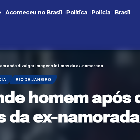
é
Aconteceu no Brasil
Política
Policia
Brasil
omem após divulgar imagens íntimas da ex-namorada
CIA
RIO DE JANEIRO
rende homem após 
s da ex-namorada