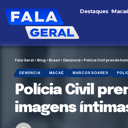
Destaques
Maca
Fala Geral
>
Blog
>
Brasil
>
Denúncia
>
Polícia Civil prende h
DENÚNCIA
MACAÉ
MARCOS SOARES
POLI
Polícia Civil p
imagens íntima