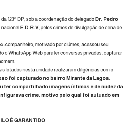
vis da 123ª DP, sob a coordenação do delegado
Dr. Pedro
 nacional
E.D.R.V
, pelos crimes de divulgação de cena de
u ex-companheiro, motivado por ciúmes, acessou seu
ado o WhatsApp Web para ler conversas privadas, capturar
 homem.
vis lotados nesta unidade realizaram diligências com o
oso foi capturado no bairro Mirante da Lagoa.
 ter compartilhado imagens íntimas e de nudez da
onfigurava crime, motivo pelo qual foi autuado em
SIGILO É GARANTIDO