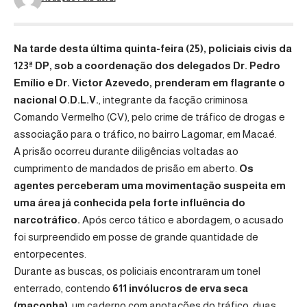
Na tarde desta última quinta-feira (25), policiais civis da
123ª DP, sob a coordenação dos delegados Dr. Pedro
Emílio e Dr. Victor Azevedo, prenderam em flagrante o
nacional O.D.L.V.
, integrante da facção criminosa
Comando Vermelho (CV), pelo crime de tráfico de drogas e
associação para o tráfico, no bairro Lagomar, em Macaé.
A prisão ocorreu durante diligências voltadas ao
cumprimento de mandados de prisão em aberto.
Os
agentes perceberam uma movimentação suspeita em
uma área já conhecida pela forte influência do
narcotráfico.
Após cerco tático e abordagem, o acusado
foi surpreendido em posse de grande quantidade de
entorpecentes.
Durante as buscas, os policiais encontraram um tonel
enterrado, contendo
611 invólucros de erva seca
(maconha)
, um caderno com anotações do tráfico, duas