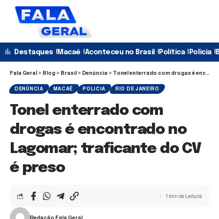
Destaques
Macaé
Aconteceu no Brasil
Política
Policia
B
Fala Geral
>
Blog
>
Brasil
>
Denúncia
>
Tonel enterrado com drogas é encontrado no Lagomar; traficante do CV é preso
DENÚNCIA
MACAÉ
POLICIA
RIO DE JANEIRO
Tonel enterrado com
drogas é encontrado no
Lagomar; traficante do CV
é preso
1 min de Leitura
Redação Fala Geral