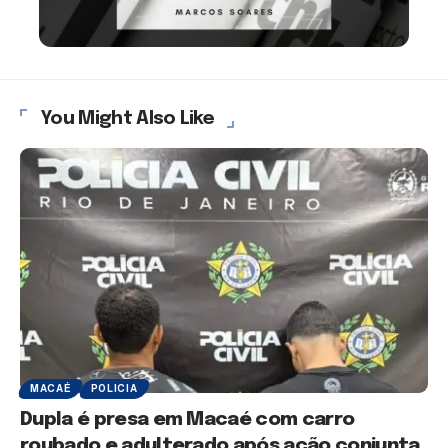
You Might Also Like
MACAÉ
POLICIA
Dupla é presa em Macaé com carro
roubado e adulterado após ação conjunta