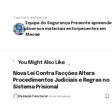
ARTIGO ANTERIOR
Equipe do Segurança Presente apreende
diversos materiais entorpecentes em
Macaé
You Might Also Like
Nova Lei Contra Facções Altera
Procedimentos Judiciais e Regras no
Sistema Prisional
Redação Fala Geral
4 min de Leitura