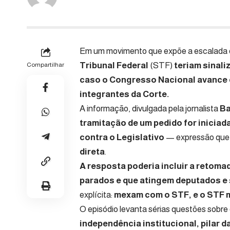
Em um movimento que expõe a escalada d
Tribunal Federal
(STF)
teriam sinal
Compartilhar
caso o Congresso Nacional avance
integrantes da Corte.
A informação, divulgada pela jornalista
Ba
tramitação de um pedido for iniciad
contra o Legislativo
— expressão que, 
direta
.
A resposta poderia incluir a retom
parados e que atingem deputados e
explícita:
mexam com o STF, e o STF 
O episódio levanta sérias questões sobre 
independência institucional, pilar d