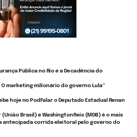
gurança Pública no Rio e a Decadência do
: O marketing milionário do governo Lula”
cebe hoje no PodFalar o Deputado Estadual Renan
 (União Brasil) e Washington Reis (MDB) é o mais
 antecipada corrida eleitoral pelo governo do