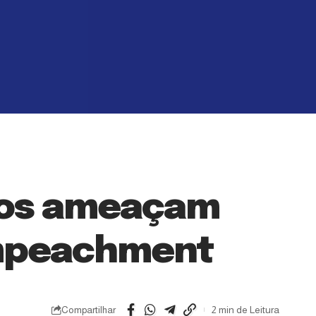
tros ameaçam
impeachment
Compartilhar
2 min de Leitura