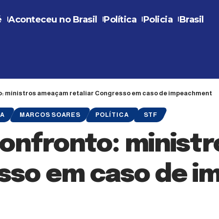
é
Aconteceu no Brasil
Política
Policia
Brasil
to: ministros ameaçam retaliar Congresso em caso de impeachment
IA
MARCOS SOARES
POLÍTICA
STF
 confronto: minis
esso em caso de 