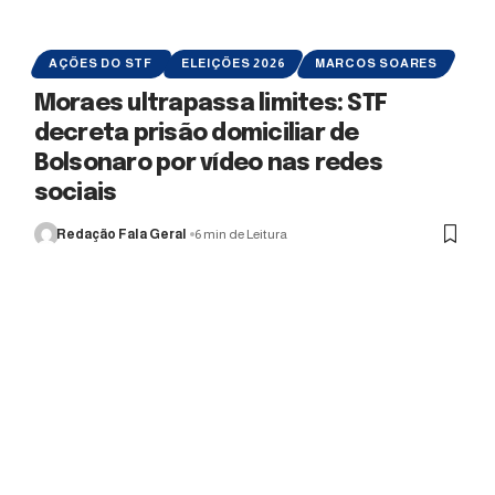
AÇÕES DO STF
ELEIÇÕES 2026
MARCOS SOARES
Moraes ultrapassa limites: STF
decreta prisão domiciliar de
Bolsonaro por vídeo nas redes
sociais
Redação Fala Geral
6 min de Leitura