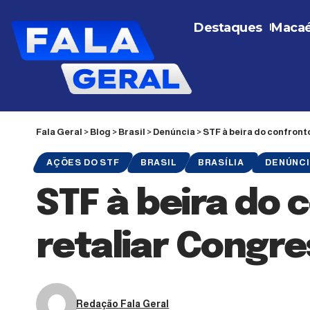
Destaques
Maca
Fala Geral
>
Blog
>
Brasil
>
Denúncia
>
STF à beira do confron
AÇÕES DO STF
BRASIL
BRASÍLIA
DENÚNC
STF à beira do
retaliar Congr
Redação Fala Geral