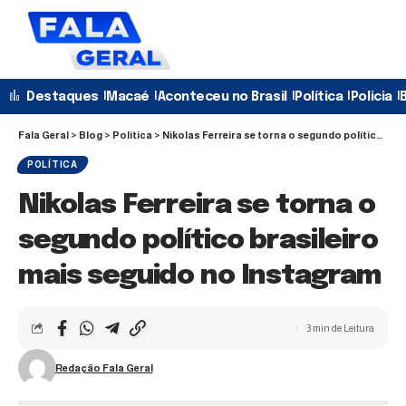
Destaques
Macaé
Aconteceu no Brasil
Política
Policia
B
Fala Geral
>
Blog
>
Política
>
Nikolas Ferreira se torna o segundo político brasileiro mais seguido no Instagram
POLÍTICA
Nikolas Ferreira se torna o
segundo político brasileiro
mais seguido no Instagram
3 min de Leitura
Redação Fala Geral