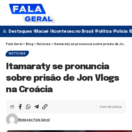
Destaques
Macaé
Aconteceu no Brasil
Política
Policia
B
Fala Geral
>
Blog
>
Notícias
>
Itamaraty se pronuncia sobre prisão de Jon Vlogs na Croácia
NOTÍCIAS
Itamaraty se pronuncia
sobre prisão de Jon Vlogs
na Croácia
2 min de Leitura
Redação Fala Geral