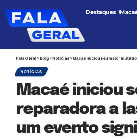
Destaques
Maca
Fala Geral
>
Blog
>
Notícias
>
Macaé iniciou seu maior mutirão 
NOTÍCIAS
Macaé iniciou s
reparadora a l
um evento signi