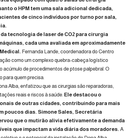
anto o HPM tem uma sala adicional dedicada,
cientes de cinco indivíduos por turno por sala,
ia.
da tecnologia de laser de CO2 para cirurgia
 máquinas, cada uma avaliada em aproximadamente
Medical.
Fernanda Lande, coordenadora do Centro
eração como um complexo quebra-cabeça logístico
e o acúmulo de procedimentos de ptose palpebral. O
to para quem precisa.
Dona Alba, enfatizou que as cirurgias são reparadoras,
ações reais e riscos à saúde.
Ele destacou o
onais de outras cidades, contribuindo para mais
m poucos dias. Simone Sales, Secretária
ervou que o mutirão alivia efetivamente a demanda
íveis que impactam a vida diária dos moradores.
A
coletivo e o potencial da instalação do Dona Alba.