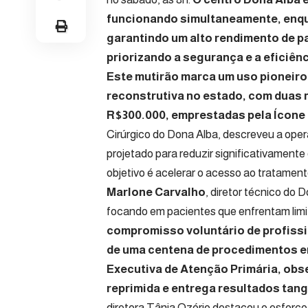
funcionando simultaneamente, enqu
garantindo um alto rendimento de pa
priorizando a segurança e a eficiênc
Este mutirão marca um uso pioneiro 
reconstrutiva no estado, com duas
R$300.000, emprestadas pela Ícone 
Cirúrgico do Dona Alba, descreveu a op
projetado para reduzir significativament
objetivo é acelerar o acesso ao tratamen
Marlone Carvalho
, diretor técnico do 
focando em pacientes que enfrentam limit
compromisso voluntário de profissi
de uma centena de procedimentos e
Executiva de Atenção Primária, obs
reprimida e entrega resultados tang
diretora Tânia Ozório destacou o esforço 