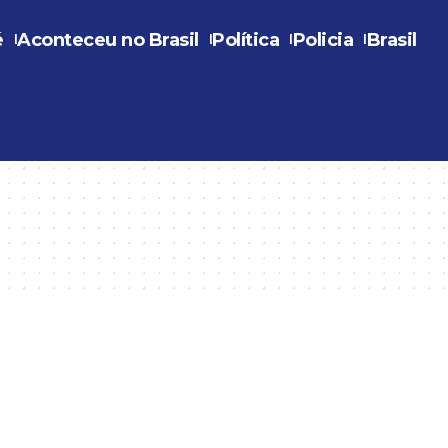
é
Aconteceu no Brasil
Política
Policia
Brasil