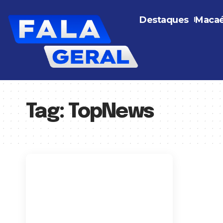
Destaques
Maca
Tag:
TopNews