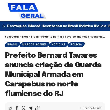
Destaques
Macaé
Aconteceu no Brasil
Política
Policia
B
Fala Geral
>
Blog
>
Brasil
>
Prefeito Bernard Tavares anuncia criação da Guarda Municipal Armada em Carapebus no norte flumiense do RJ
BRASIL
MARCOS SOARES
NOTÍCIAS
POLICIA
Prefeito Bernard Tavares
anuncia criação da Guarda
Municipal Armada em
Carapebus no norte
flumiense do RJ
3 min de Leitura