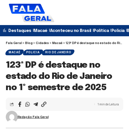
Destaques
Macaé
Aconteceu no Brasil
Política
Policia
B
Fala Geral
>
Blog
>
Cidades
>
Macaé
>
123ª DP é destaque no estado do Rio de Janeiro no 1º semestre de 2025
MACAÉ
POLICIA
RIO DE JANEIRO
123ª DP é destaque no
estado do Rio de Janeiro
no 1º semestre de 2025
1 min de Leitura
Redação Fala Geral