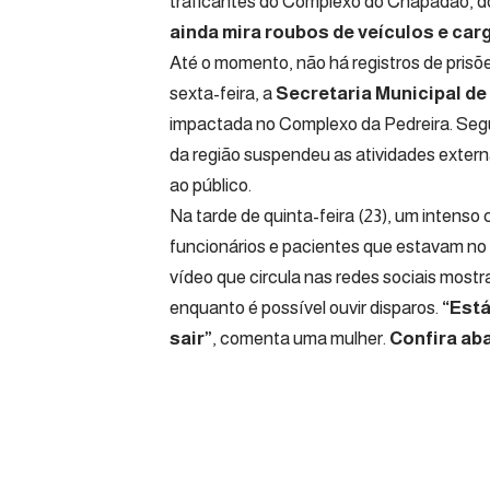
traficantes do Complexo do Chapadão, 
ainda mira roubos de veículos e carg
Até o momento, não há registros de prisõ
sexta-feira, a
Secretaria Municipal d
impactada no Complexo da Pedreira. Se
da região suspendeu as atividades extern
ao público.
Na tarde de quinta-feira (23), um intens
funcionários e pacientes que estavam no
vídeo que circula nas redes sociais most
enquanto é possível ouvir disparos.
“Está
sair”
, comenta uma mulher.
Confira ab