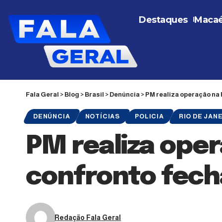
Destaques
Maca
Fala Geral
>
Blog
>
Brasil
>
Denúncia
>
PM realiza operação na
DENÚNCIA
NOTÍCIAS
POLICIA
RIO DE JAN
PM realiza oper
confronto fech
Redação Fala Geral