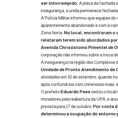
ser intorrempido.
A placa da fachada ac
insegurança, a unida permanece fechada
A Polícia Militar informou que equipes do
aparentemente abandonado e com a carro
Zona Norte.
No local, encontraram o 
relataram terem sido abordados po
Avenida Chrisóstomo Pimentel de Ol
corporação não informou sobre a troca de 
A insegurança na região dos Complexos 
Unidade de Pronto Atendimento de 
atividades em 30 de setembro, quando ho
após confundi-los com criminosos rivais,
O prefeito
Eduardo Paes
visitou o local
moradores pela reabertura da UPA, e anu
prevista para 27 de outubro.
Por conta da
determinou a ocupação do entorno 