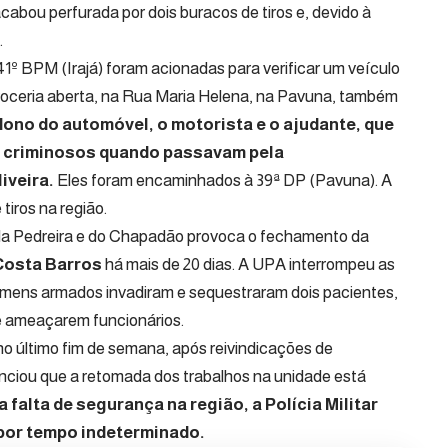
abou perfurada por dois buracos de tiros e, devido à
.
 41º BPM (Irajá) foram acionadas para verificar um veículo
ceria aberta, na Rua Maria Helena, na Pavuna, também
dono do automóvel, o motorista e o ajudante, que
r criminosos quando passavam pela
iveira.
Eles foram encaminhados à 39ª DP (Pavuna). A
tiros na região.
da Pedreira e do Chapadão provoca o fechamento da
Costa Barros
há mais de 20 dias. A UPA interrompeu as
mens armados invadiram e sequestraram dois pacientes,
 e ameaçarem funcionários.
 no último fim de semana, após reivindicações de
nciou que a retomada dos trabalhos na unidade está
 falta de segurança na região, a Polícia Militar
por tempo indeterminado.