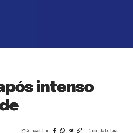
após intenso
úde
Compartilhar
4 min de Leitura