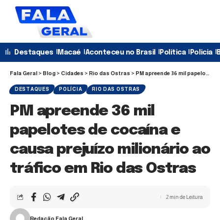
Destaques
Macaé
Aconteceu no Brasil
Política
Policia
B
Fala Geral
>
Blog
>
Cidades
>
Rio das Ostras
>
PM apreende 36 mil papelotes de cocaína e causa prejuízo milionário ao tráfico em Rio das Ostras
DESTAQUES
POLÍCIA
RIO DAS OSTRAS
PM apreende 36 mil
papelotes de cocaína e
causa prejuízo milionário ao
tráfico em Rio das Ostras
2 min de Leitura
Redação Fala Geral