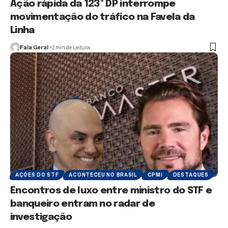
Ação rápida da 123ª DP interrompe
movimentação do tráfico na Favela da
Linha
Fala Geral
2 min de Leitura
AÇÕES DO STF
ACONTECEU NO BRASIL
CPMI
DESTAQUES
Encontros de luxo entre ministro do STF e
banqueiro entram no radar de
investigação