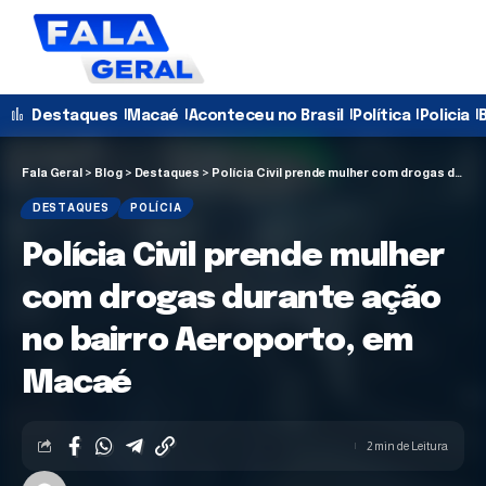
Destaques
Macaé
Aconteceu no Brasil
Política
Policia
B
Fala Geral
>
Blog
>
Destaques
>
Polícia Civil prende mulher com drogas durante ação no bairro Aeroporto, em Macaé
DESTAQUES
POLÍCIA
Polícia Civil prende mulher
com drogas durante ação
no bairro Aeroporto, em
Macaé
2 min de Leitura