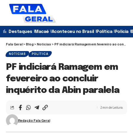
Destaques
Macaé
Aconteceu no Brasil
Política
Policia
B
Fala Geral
>
Blog
>
Notícias
>
PF indiciará Ramagem em fevereiro ao concluir inquérito da Abin paralela
NOTÍCIAS
POLÍTICA
PF indiciará Ramagem em
fevereiro ao concluir
inquérito da Abin paralela
2 min de Leitura
Redação Fala Geral