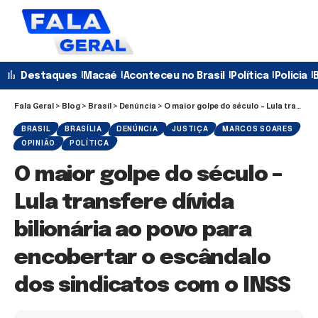
Destaques
Macaé
Aconteceu no Brasil
Política
Policia
B
Fala Geral
>
Blog
>
Brasil
>
Denúncia
>
O maior golpe do século – Lula transfere dívida bilionária ao povo para encobertar o escândalo dos sindicatos com o INSS
BRASIL
BRASÍLIA
DENÚNCIA
JUSTIÇA
MARCOS SOARES
OPINIÃO
POLÍTICA
O maior golpe do século –
Lula transfere dívida
bilionária ao povo para
encobertar o escândalo
dos sindicatos com o INSS