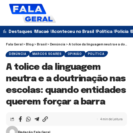
Destaques
Macaé
Aconteceu no Brasil
Política
Policia
B
Fala Geral
>
Blog
>
Brasil
>
Denúncia
>
A tolice da linguagem neutra e a doutrinação nas escolas: quando entidades querem forçar a barra
DENÚNCIA
MARCOS SOARES
OPINIÃO
POLÍTICA
A tolice da linguagem
neutra e a doutrinação nas
escolas: quando entidades
querem forçar a barra
4 min de Leitura
Redação Fala Geral