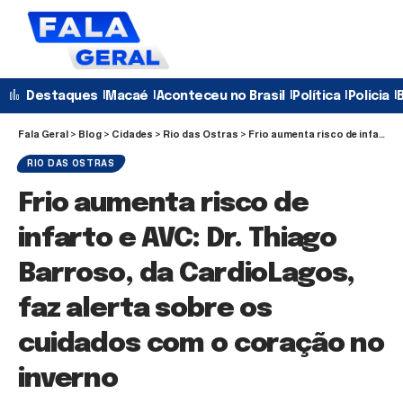
Destaques
Macaé
Aconteceu no Brasil
Política
Policia
B
Fala Geral
>
Blog
>
Cidades
>
Rio das Ostras
>
Frio aumenta risco de infarto e AVC: Dr. Thiago Barroso, da CardioLagos, faz alerta sobre os cuidados com o coração no inverno
RIO DAS OSTRAS
Frio aumenta risco de
infarto e AVC: Dr. Thiago
Barroso, da CardioLagos,
faz alerta sobre os
cuidados com o coração no
inverno