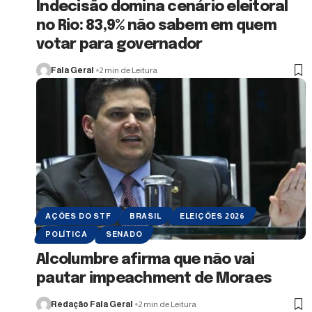
Indecisão domina cenário eleitoral
no Rio: 83,9% não sabem em quem
votar para governador
Fala Geral
2 min de Leitura
AÇÕES DO STF
BRASIL
ELEIÇÕES 2026
POLÍTICA
SENADO
Alcolumbre afirma que não vai
pautar impeachment de Moraes
Redação Fala Geral
2 min de Leitura