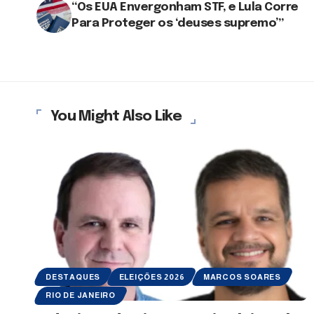
“Os EUA Envergonham STF, e Lula Corre
Para Proteger os ‘deuses supremo’”
You Might Also Like
DESTAQUES
ELEIÇÕES 2026
MARCOS SOARES
RIO DE JANEIRO