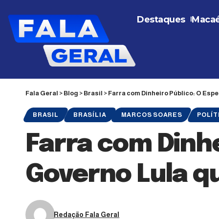
Destaques
Maca
Fala Geral
>
Blog
>
Brasil
>
Farra com Dinheiro Público: O Espe
BRASIL
BRASÍLIA
MARCOS SOARES
POLÍT
Farra com Dinhe
Governo Lula qu
Redação Fala Geral