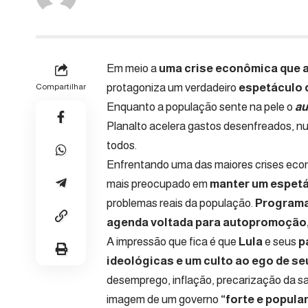
Em meio a
uma crise econômica que ap
protagoniza um verdadeiro
espetáculo d
Compartilhar
Enquanto a população sente na pele o
au
Planalto acelera gastos desenfreados, nu
todos.
Enfrentando uma das maiores crises econ
mais preocupado em
manter um espetá
problemas reais da população.
Programa
agenda voltada para autopromoção
A impressão que fica é que
Lula
e seus
p
ideológicas e um culto ao ego de seu
desemprego, inflação, precarização da sa
imagem de um governo
“forte e popula