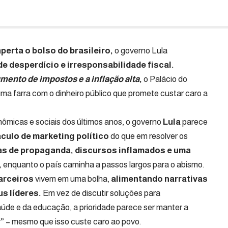
erta o bolso do brasileiro,
o governo Lula
e desperdício e irresponsabilidade fiscal.
mento de impostos e a inflação alta
,
o Palácio do
ma farra com o dinheiro público que promete custar caro a
ômicas e sociais dos últimos anos, o governo
Lula
parece
culo de marketing político
do que em resolver os
s de propaganda, discursos inflamados e uma
,
enquanto o país caminha a passos largos para o abismo.
arceiros
vivem em uma bolha,
alimentando narrativas
s líderes.
Em vez de discutir soluções para
úde e da educação, a prioridade parece ser manter a
r”
– mesmo que isso custe caro ao povo.