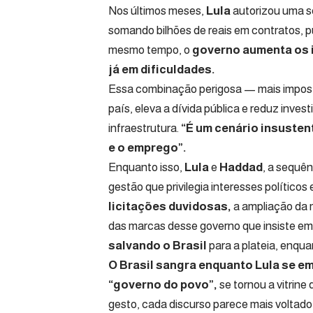
Nos últimos meses,
Lula
autorizou uma sé
somando bilhões de reais em contratos, pub
mesmo tempo, o
governo aumenta os 
já em dificuldades.
Essa combinação perigosa — mais impost
país, eleva a dívida pública e reduz inv
infraestrutura.
“É um cenário insusten
e o emprego”.
Enquanto isso,
Lula
e
Haddad
, a sequên
gestão que privilegia interesses políticos
licitações duvidosas,
a ampliação da m
das marcas desse governo que insiste em
salvando o Brasil
para a plateia, enquan
O Brasil sangra enquanto Lula se e
“governo do povo”,
se tornou a vitrine
gesto, cada discurso parece mais voltado 