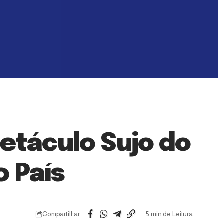
petáculo Sujo do
o País
Compartilhar
5 min de Leitura