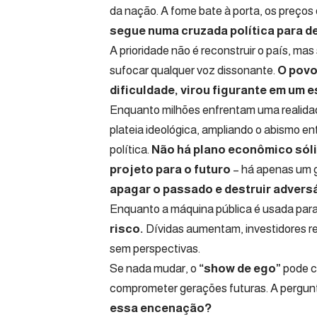
da nação. A fome bate à porta, os preços
segue numa cruzada política para de
A prioridade não é reconstruir o país, mas 
sufocar qualquer voz dissonante.
O povo
dificuldade, virou figurante em um 
Enquanto milhões enfrentam uma realidad
plateia ideológica, ampliando o abismo e
política.
Não há plano econômico sólid
projeto para o futuro
– há apenas um 
apagar o passado e destruir advers
Enquanto a máquina pública é usada para
risco.
Dívidas aumentam, investidores re
sem perspectivas.
Se nada mudar, o
“show de ego”
pode c
comprometer gerações futuras. A pergunt
essa encenação?