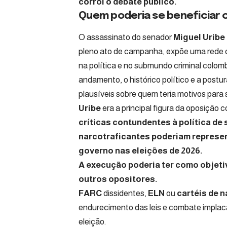
corrói o debate público.
Quem poderia se beneficiar 
O assassinato do senador
Miguel Uribe
pleno ato de campanha, expõe uma rede 
na política e no submundo criminal colom
andamento, o histórico político e a post
plausíveis sobre quem teria motivos para s
Uribe
era a principal figura da oposição
críticas contundentes à política de
narcotraficantes poderiam represent
governo nas eleições de 2026.
A execução poderia ter como objetiv
outros opositores.
FARC
dissidentes,
ELN
ou
cartéis de 
endurecimento das leis e combate implacá
eleição.