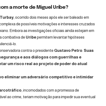
com a morte de Miguel Uribe?
 Turbay
, ocorrido dois meses após ele ser baleado em
complexa de possíveis motivações e interesses cruzados
biano. Embora as investigações oficiais ainda estejam em
ura combativa de
Uribe
permitem levantar hipóteses
ilenciá-lo.
 conservadora contra o presidente
Gustavo Petro
.
Suas
 segurança e aos diálogos com guerrilhas e
ar um risco real ao projeto de poder do atual
o eliminar um adversário competitivo e intimidar
narcotráfico
, incomodados com a promessa de
vel ao crime, teriam motivação para impedir sua eventual