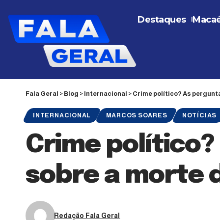
Destaques
Maca
Fala Geral
>
Blog
>
Internacional
>
Crime político? As pergunt
INTERNACIONAL
MARCOS SOARES
NOTÍCIAS
Crime político
sobre a morte 
Redação Fala Geral