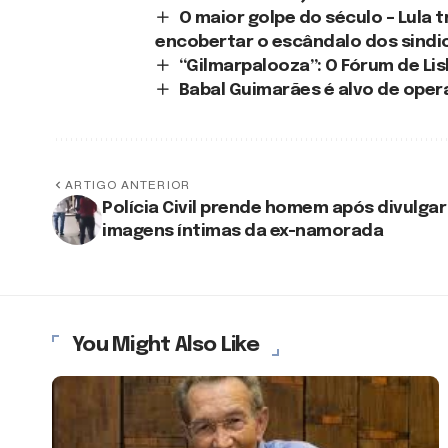
O maior golpe do século – Lula t
encobertar o escândalo dos sindi
“Gilmarpalooza”: O Fórum de Li
Babal Guimarães é alvo de oper
ARTIGO ANTERIOR
Polícia Civil prende homem após divulgar
imagens íntimas da ex-namorada
You Might Also Like