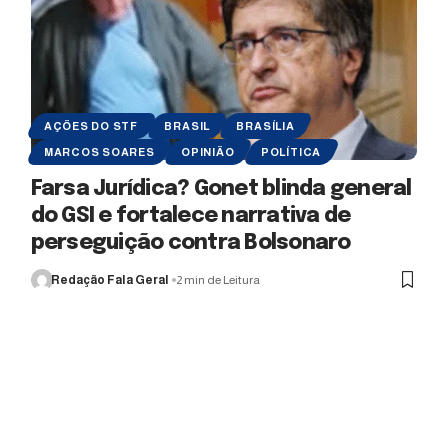
AÇÕES DO STF
BRASIL
BRASÍLIA
MARCOS SOARES
OPINIÃO
POLÍTICA
Farsa Jurídica? Gonet blinda general
do GSI e fortalece narrativa de
perseguição contra Bolsonaro
Redação Fala Geral
2 min de Leitura