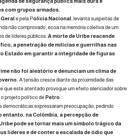
agenda de segurança pública mais dura e
es com grupos armados.
-Geral
e pela P
olícia Nacional
, levanta suspeitas de
ainda não comprovado, ecoa na memória coletiva de um
 de líderes públicos.
A morte de Uribe reacende
ico, a penetração de milícias e guerrilhas nas
do Estado em garantir a integridade de figuras
ime não foi aleatório e denunciam um clima de
overno.
A tensão cresce diante da proximidade das
 de que este atentado provoque um efeito silenciador sobre
o projeto político de
Petro
.
es democráticas expressaram preocupação, pedindo
o entanto, na Colômbia, a percepção de
Uribe pode se tornar mais um símbolo trágico da
us líderes e de conter a escalada de ódio que