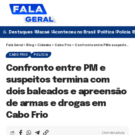
Destaques
Macaé
Aconteceu no Brasil
Política
Policia
B
Fala Geral
>
Blog
>
Cidades
>
Cabo Frio
>
Confronto entre PM e suspeitos termina com dois baleados e apreensão de armas e drogas em Cabo Frio
CABO FRIO
POLÍCIA
Confronto entre PM e
suspeitos termina com
dois baleados e apreensão
de armas e drogas em
Cabo Frio
2 min de Leitura