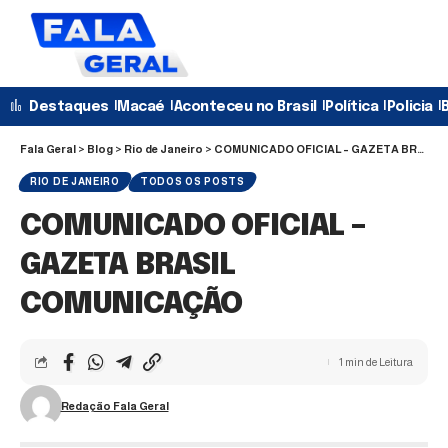
Destaques
Macaé
Aconteceu no Brasil
Política
Policia
B
Fala Geral
>
Blog
>
Rio de Janeiro
>
COMUNICADO OFICIAL – GAZETA BRASIL COMUNICAÇÃO
RIO DE JANEIRO
TODOS OS POSTS
COMUNICADO OFICIAL –
GAZETA BRASIL
COMUNICAÇÃO
1 min de Leitura
Redação Fala Geral