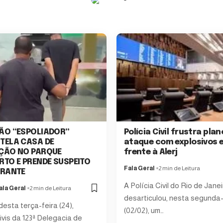
ÃO “ESPOLIADOR”
Polícia Civil frustra plan
TELA CASA DE
ataque com explosivos 
ÇÃO NO PARQUE
frente à Alerj
TO E PRENDE SUSPEITO
Fala Geral
2 min de Leitura
GRANTE
A Polícia Civil do Rio de Janei
la Geral
2 min de Leitura
desarticulou, nesta segunda-
desta terça-feira (24),
(02/02), um…
civis da 123ª Delegacia de