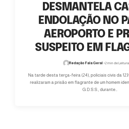
DESMANTELA CA
ENDOLAÇÃO NO 
AEROPORTO E P
SUSPEITO EM FLA
Redação Fala Geral
2 min de Leitur
Na tarde desta terça-feira (24), policiais civis da 12
realizaram a prisão em flagrante de um homem ident
G.D.S.S., durante…