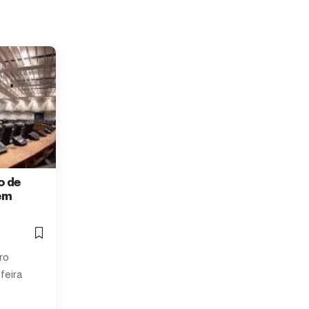
o de
em
ro
feira