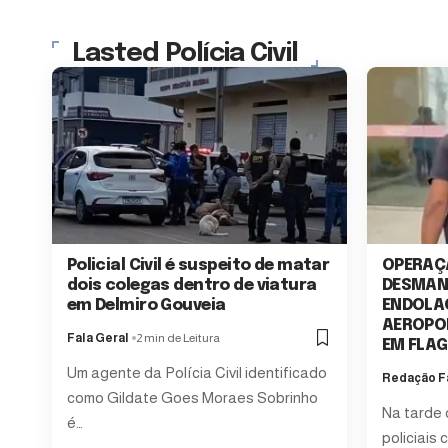
Lasted Polícia Civil
Policial Civil é suspeito de matar
OPERAÇ
dois colegas dentro de viatura
DESMAN
em Delmiro Gouveia
ENDOLA
AEROPOR
Fala Geral
2 min de Leitura
EM FLA
Um agente da Polícia Civil identificado
Redação Fa
como Gildate Goes Moraes Sobrinho
Na tarde 
é…
policiais 