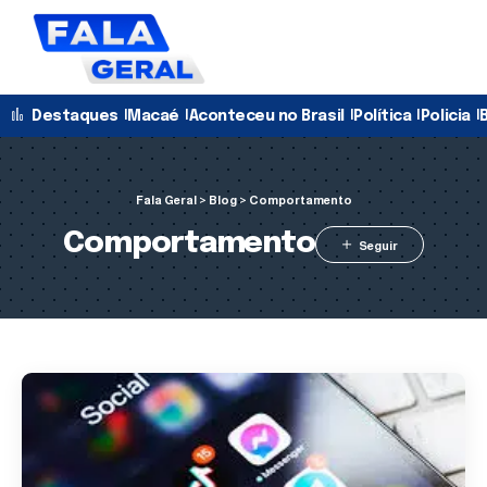
Destaques
Macaé
Aconteceu no Brasil
Política
Policia
B
Fala Geral
>
Blog
>
Comportamento
Comportamento