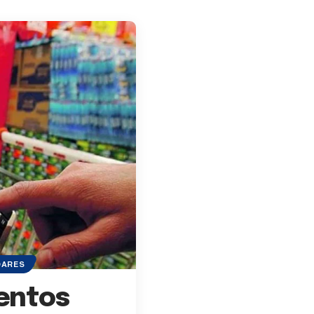
OARES
entos