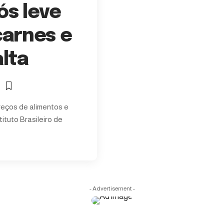
ós leve
carnes e
alta
a
reços de alimentos e
ituto Brasileiro de
- Advertisement -