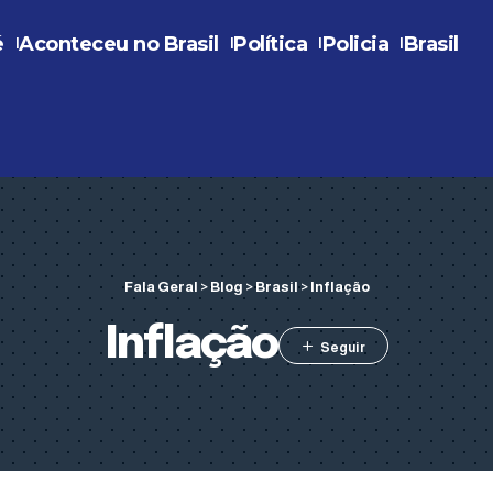
é
Aconteceu no Brasil
Política
Policia
Brasil
Fala Geral
>
Blog
>
Brasil
>
Inflação
Inflação