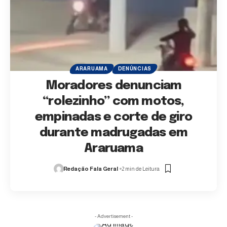
ARARUAMA
DENÚNCIAS
Moradores denunciam
“rolezinho” com motos,
empinadas e corte de giro
durante madrugadas em
Araruama
Redação Fala Geral
2 min de Leitura
- Advertisement -