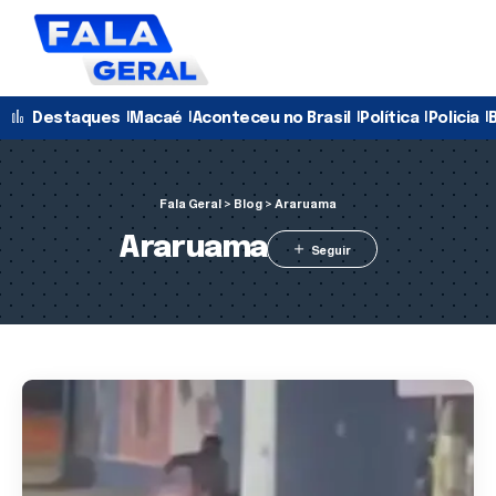
Destaques
Macaé
Aconteceu no Brasil
Política
Policia
B
Fala Geral
>
Blog
>
Araruama
Araruama