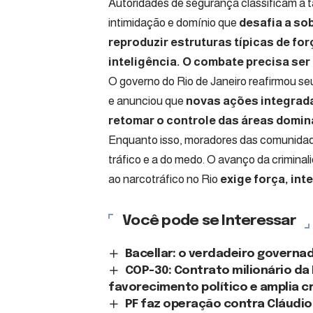
Autoridades de segurança classificam a 
intimidação e domínio que
desafia a so
reproduzir estruturas típicas de fo
inteligência. O combate precisa ser
O governo do Rio de Janeiro reafirmou s
e anunciou que
novas ações integrad
retomar o controle das áreas domi
Enquanto isso, moradores das comunida
tráfico e a do medo. O avanço da crimina
ao narcotráfico no Rio
exige força, int
Você pode se Interessar
Bacellar: o verdadeiro governad
COP-30: Contrato milionário da
favorecimento político e amplia cr
PF faz operação contra Cláudio