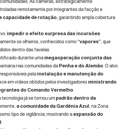
 comunidades. As câmeras, estrategicamente
troladas remotamente por integrantes da facção e
e capacidade de rotação
, garantindo ampla cobertura
ivo:
impedir o efeito surpresa das incursões
pidamente os olheiros, conhecidos como
“vapores”
, que
idos dentro das favelas.
ntificado durante uma
megaoperação conjunta das
 semana nas comunidades da
Penha e do Alemão
. O alvo
responsáveis pela
instalação e manutenção do
ece em vídeos obtidos pelos investigadores
ministrando
ntegrantes do Comando Vermelho
.
 tecnologia já se tornou um
padrão dentro da
temente,
a comunidade da Gardênia Azul
, na Zona
mo tipo de vigilância, mostrando a
expansão do
l
.