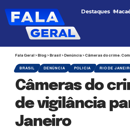
Destaques
Maca
Fala Geral
>
Blog
>
Brasil
>
Denúncia
>
Câmeras do crime: Coman
BRASIL
DENÚNCIA
POLICIA
RIO DE JANEI
Câmeras do cri
de vigilância pa
Janeiro