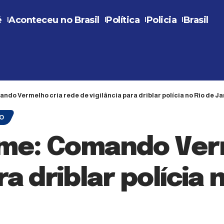
é
Aconteceu no Brasil
Política
Policia
Brasil
do Vermelho cria rede de vigilância para driblar polícia no Rio de Ja
RO
me: Comando Verm
ra driblar polícia 