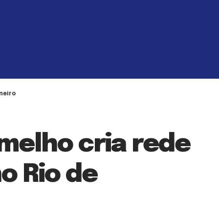
neiro
elho cria rede
no Rio de