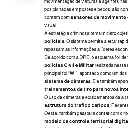
movimentação de viaturas e agentes nas
posicionadas em postes e becos, são con
contam com
sensores de movimento 
visual.
A estratégia criminosa tem um claro objet
policiais
. O sistema permite alertar ra
repassam as informações a líderes escond
De acordo com a DRE, o esquema foi ide
polícias Civil e Militar
realizada nesta
principal foi “
W.
”, apontado como um dos 
sistema de câmeras
. Ele também apar
treinamentos de tiro para novos i
O uso de câmeras e equipamentos de alta
estrutura do tráfico carioca
. Recen
Oeste, também passou a contar com o mes
modelo de controle territorial digita