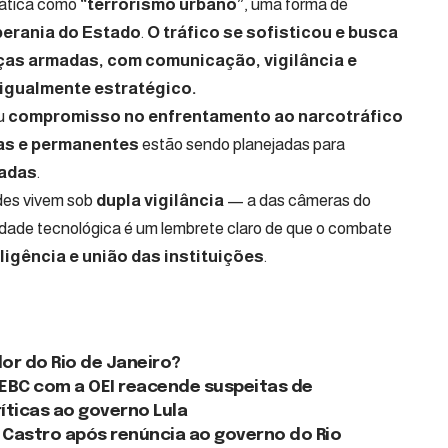
tática como
“terrorismo urbano”
, uma forma de
berania do Estado
.
O tráfico se sofisticou e busca
rças armadas, com comunicação, vigilância e
 igualmente estratégico.
eu
compromisso no enfrentamento ao narcotráfico
as e permanentes
estão sendo planejadas para
nadas
.
des vivem sob
dupla vigilância
— a das câmeras do
lidade tecnológica é um lembrete claro de que o combate
eligência e união das instituições
.
or do Rio de Janeiro?
 EBC com a OEI reacende suspeitas de
íticas ao governo Lula
 Castro após renúncia ao governo do Rio