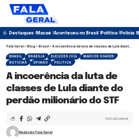
Destaques
Macaé
Aconteceu no Brasil
Política
Policia
B
Fala Geral
>
Blog
>
Brasil
>
A incoerência da luta de classes de Lula diante do perdão milionário do STF
BRASIL
BRASÍLIA
ELEIÇÕES 2026
MARCOS SOARES
NOTÍCIAS
OPINIÃO
POLÍTICA
A incoerência da luta de
classes de Lula diante do
perdão milionário do STF
3 min de Leitura
Redação Fala Geral