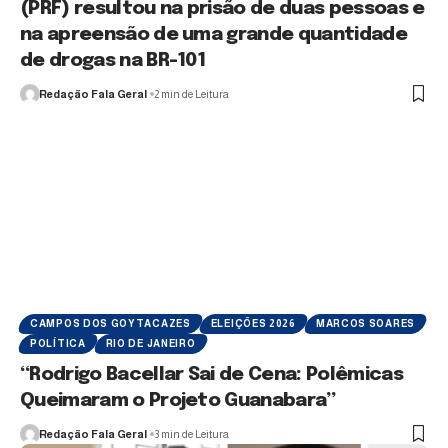
(PRF) resultou na prisão de duas pessoas e
na apreensão de uma grande quantidade
de drogas na BR-101
Redação Fala Geral
2 min de Leitura
CAMPOS DOS GOYTACAZES
ELEIÇÕES 2026
MARCOS SOARES
POLÍTICA
RIO DE JANEIRO
“Rodrigo Bacellar Sai de Cena: Polêmicas
Queimaram o Projeto Guanabara”
Redação Fala Geral
3 min de Leitura