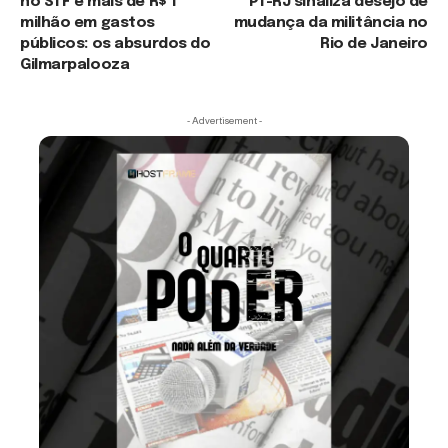
no STF e mais de R$ 1
PT-RJ sinaliza desejo de
milhão em gastos
mudança da militância no
públicos: os absurdos do
Rio de Janeiro
Gilmarpalooza
- Advertisement -