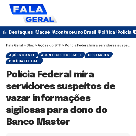
Destaques
Macaé
Aconteceu no Brasil
Política
Policia
B
Fala Geral
>
Blog
>
Ações do STF
>
Polícia Federal mira servidores suspeitos de vazar informações sigilosas para dono do Banco Master
AÇÕES DO STF
ACONTECEU NO BRASIL
DESTAQUES
POLÍCIA FEDERAL
Polícia Federal mira
servidores suspeitos de
vazar informações
sigilosas para dono do
Banco Master