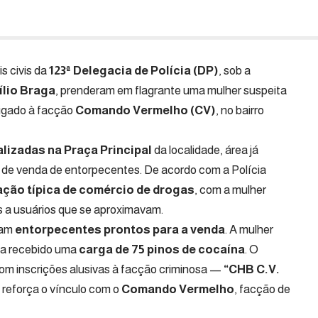
is civis da
123ª Delegacia de Polícia (DP)
, sob a
ílio Braga
, prenderam em flagrante uma mulher suspeita
ligado à facção
Comando Vermelho (CV)
, no bairro
alizadas na Praça Principal
da localidade, área já
de venda de entorpecentes. De acordo com a Polícia
ção típica de comércio de drogas
, com a mulher
 a usuários que se aproximavam.
ram
entorpecentes prontos para a venda
. A mulher
ia recebido uma
carga de 75 pinos de cocaína
. O
com inscrições alusivas à facção criminosa —
“CHB C.V.
reforça o vínculo com o
Comando Vermelho
, facção de