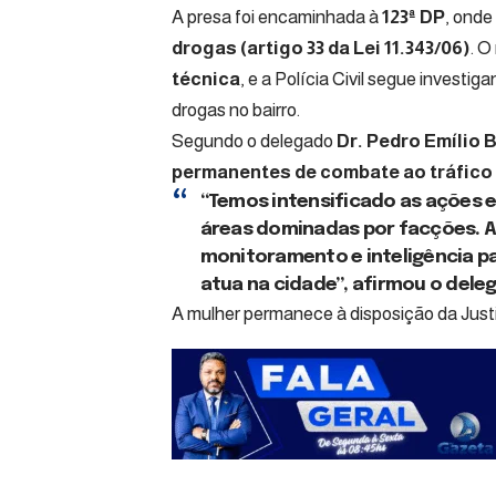
A presa foi encaminhada à
123ª DP
, onde
drogas (artigo 33 da Lei 11.343/06)
. O
técnica
, e a Polícia Civil segue investig
drogas no bairro.
Segundo o delegado
Dr. Pedro Emílio 
permanentes de combate ao tráfic
“Temos intensificado as ações 
áreas dominadas por facções. A 
monitoramento e inteligência p
atua na cidade”, afirmou o dele
A mulher permanece à disposição da Just