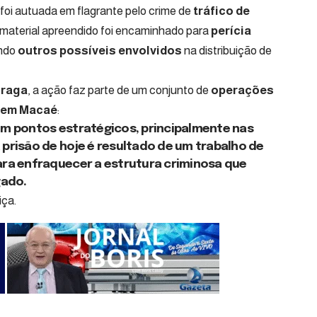
 foi autuada em flagrante pelo crime de
tráfico de
 material apreendido foi encaminhado para
perícia
ando
outros possíveis envolvidos
na distribuição de
Braga
, a ação faz parte de um conjunto de
operações
o em Macaé
:
em pontos estratégicos, principalmente nas
prisão de hoje é resultado de um trabalho de
ara enfraquecer a estrutura criminosa que
gado.
iça.