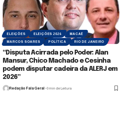
ELEIÇÕES
ELEIÇÕES 2026
MACAÉ
MARCOS SOARES
POLÍTICA
RIO DE JANEIRO
“Disputa Acirrada pelo Poder: Alan
Mansur, Chico Machado e Cesinha
podem disputar cadeira da ALERJ em
2026”
Redação Fala Geral
3 min de Leitura