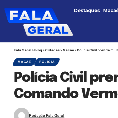
Destaques
Maca
Fala Geral
>
Blog
>
Cidades
>
Macaé
>
Polícia Civil prende mu
MACAÉ
POLICIA
Polícia Civil pr
Comando Verm
Redação Fala Geral