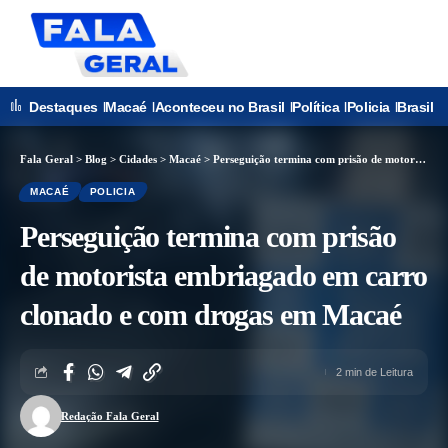
Destaques
Macaé
Aconteceu no Brasil
Política
Policia
Brasil
Fala Geral
>
Blog
>
Cidades
>
Macaé
>
Perseguição termina com prisão de motorista embriagado em carro clonado e com drogas em Macaé
MACAÉ
POLICIA
Perseguição termina com prisão
de motorista embriagado em carro
clonado e com drogas em Macaé
2 min de Leitura
Redação Fala Geral