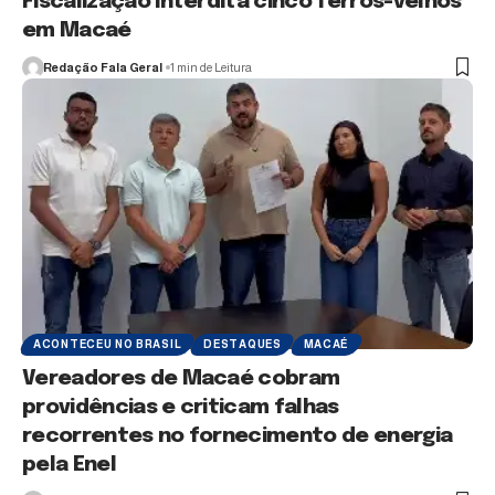
Fiscalização interdita cinco ferros-velhos
em Macaé
Redação Fala Geral
1 min de Leitura
ACONTECEU NO BRASIL
DESTAQUES
MACAÉ
Vereadores de Macaé cobram
providências e criticam falhas
recorrentes no fornecimento de energia
pela Enel