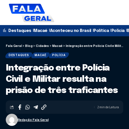
Destaques
Macaé
Aconteceu no Brasil
Política
Policia
B
Fala Geral
>
Blog
>
Cidades
>
Macaé
>
Integração entre Polícia Civil e Militar resulta na prisão de três traficantes
DESTAQUES
MACAÉ
POLÍCIA
Integração entre Polícia
Civil e Militar resulta na
prisão de três traficantes
2 min de Leitura
Redação Fala Geral