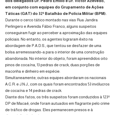
dos delegados Dr. Pedro Emílio e Dr. Victor Azevedo,
em conjunto com equipes do Grupamento de Ações
Táticas (GAT) do 32º Batalhão de Polícia Militar (BPM).
Durante o cerco tático montado nas vias Rua Jandira
Perlingero e Avenida Fábio Franco, alguns suspeitos
conseguiram fugir ao perceber a aproximação das equipes
policiais. No entanto, os agentes lograram êxito na
abordagem de P.A.D.S., que tentou se desfazer de uma
bolsa arremessando-a para o interior de uma construção
abandonada. No interior do objeto, foram apreendidos oito
pinos de cocaína, 13 pedras de crack, duas porções de
maconha e dinheiro em espécie.
Simultaneamente, outras equipes abordaram os nacionais
A.C.R. e J.N.J., com os quais foram encontrados 53 invólucros
de cocaína e 14 pedras de crack.
Diante dos fatos, os três suspeitos foram conduzidos à 123ª
DP de Macaé, onde foram autuados em flagrante pelo crime
de tráfico de drogas. Eles permanecem presos e à