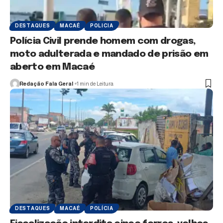
DESTAQUES
MACAÉ
POLICIA
Polícia Civil prende homem com drogas,
moto adulterada e mandado de prisão em
aberto em Macaé
Redação Fala Geral
1 min de Leitura
DESTAQUES
MACAÉ
POLÍCIA