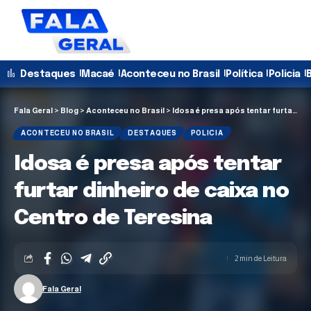
Destaques
Macaé
Aconteceu no Brasil
Política
Policia
B
Fala Geral
>
Blog
>
Aconteceu no Brasil
>
Idosa é presa após tentar furtar dinheiro de caixa no Centro de Teresina
ACONTECEU NO BRASIL
DESTAQUES
POLICIA
Idosa é presa após tentar
furtar dinheiro de caixa no
Centro de Teresina
2 min de Leitura
Fala Geral