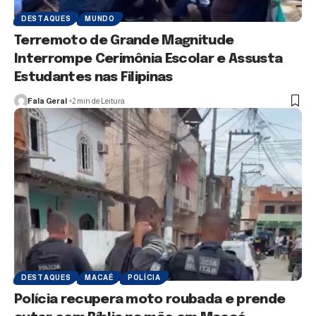
DESTAQUES
MUNDO
Terremoto de Grande Magnitude
Interrompe Cerimônia Escolar e Assusta
Estudantes nas Filipinas
Fala Geral
2 min de Leitura
DESTAQUES
MACAÉ
POLÍCIA
Polícia recupera moto roubada e prende