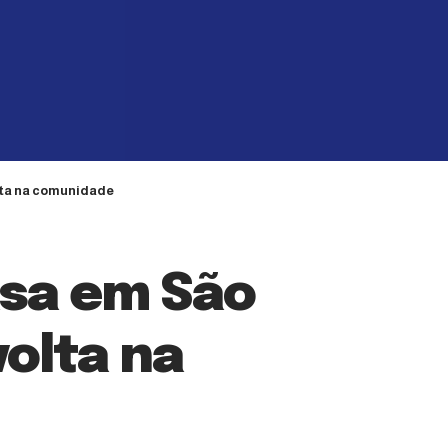
lta na comunidade
asa em São
volta na