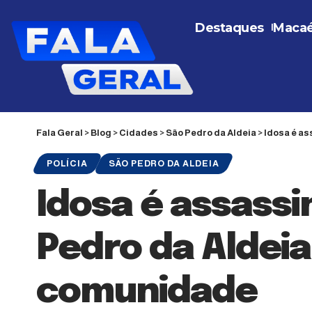
Destaques
Maca
Fala Geral
>
Blog
>
Cidades
>
São Pedro da Aldeia
>
Idosa é as
POLÍCIA
SÃO PEDRO DA ALDEIA
Idosa é assass
Pedro da Aldeia
comunidade