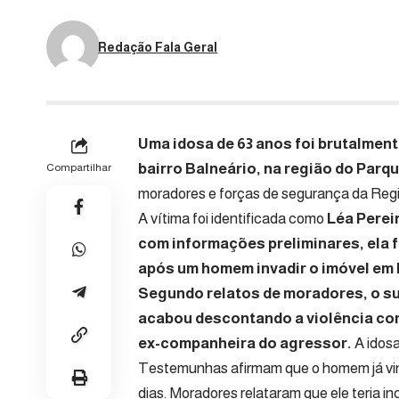
Redação Fala Geral
Uma idosa de 63 anos foi brutalmen
bairro Balneário, na região do Par
Compartilhar
moradores e forças de segurança da Reg
A vítima foi identificada como
Léa Perei
com informações preliminares, ela f
após um homem invadir o imóvel em
Segundo relatos de moradores, o su
acabou descontando a violência con
ex-companheira do agressor.
A idosa
Testemunhas afirmam que o homem já vi
dias. Moradores relataram que ele teria 