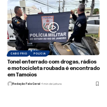
CABO FRIO
POLÍCIA
Tonel enterrado com drogas, rádios
e motocicleta roubada é encontrado
em Tamoios
Redação Fala Geral
1 min de Leitura