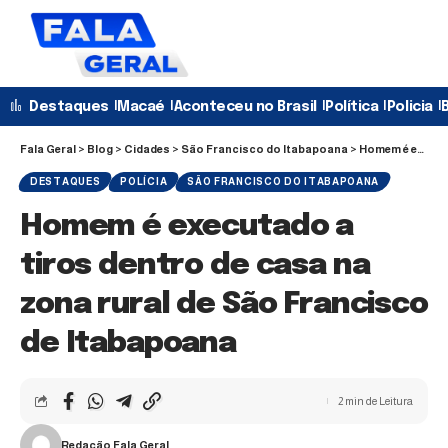
Destaques
Macaé
Aconteceu no Brasil
Política
Policia
B
Fala Geral
>
Blog
>
Cidades
>
São Francisco do Itabapoana
>
Homem é executado a tiros dentro de casa na zona rural de São Francisco de Itabapoana
DESTAQUES
POLÍCIA
SÃO FRANCISCO DO ITABAPOANA
Homem é executado a
tiros dentro de casa na
zona rural de São Francisco
de Itabapoana
2 min de Leitura
Redação Fala Geral