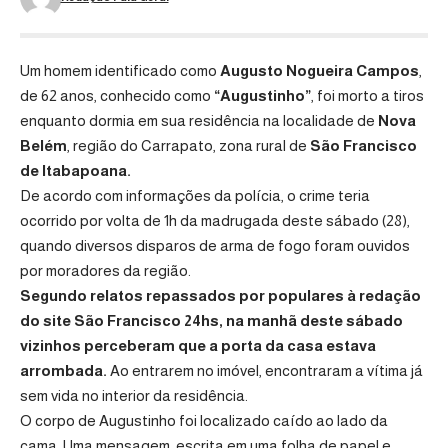
Um homem identificado como
Augusto Nogueira Campos
,
de 62 anos, conhecido como
“Augustinho”
, foi morto a tiros
enquanto dormia em sua residência na localidade de
Nova
Belém
, região do Carrapato, zona rural de
São Francisco
de Itabapoana
.
De acordo com informações da polícia, o crime teria
ocorrido por volta de 1h da madrugada deste sábado (28),
quando diversos disparos de arma de fogo foram ouvidos
por moradores da região.
Segundo relatos repassados por populares à redação
do site São Francisco 24hs, na manhã deste sábado
vizinhos perceberam que a porta da casa estava
arrombada.
Ao entrarem no imóvel, encontraram a vítima já
sem vida no interior da residência.
O corpo de Augustinho foi localizado caído ao lado da
cama. Uma mensagem, escrita em uma folha de papel e