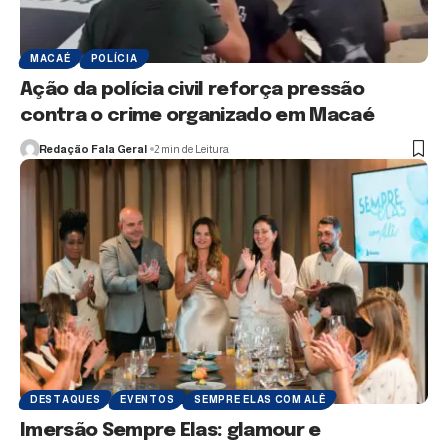
MACAÉ
POLÍCIA
Ação da polícia civil reforça pressão
contra o crime organizado em Macaé
Redação Fala Geral
2 min de Leitura
DESTAQUES
EVENTOS
SEMPRE ELAS COM ALÊ
Imersão Sempre Elas: glamour e