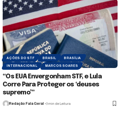
AÇÕES DO STF
BRASIL
BRASÍLIA
INTERNACIONAL
MARCOS SOARES
“Os EUA Envergonham STF, e Lula
Corre Para Proteger os ‘deuses
supremo’”
Redação Fala Geral
3 min de Leitura