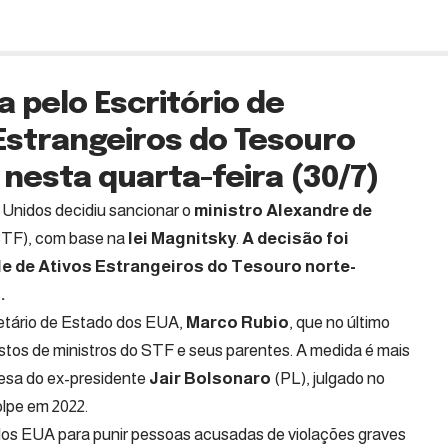
a pelo Escritório de
 Estrangeiros do Tesouro
nesta quarta-feira (30/7)
Unidos decidiu sancionar o
ministro Alexandre de
(STF), com base na
lei Magnitsky
.
A decisão foi
le de Ativos Estrangeiros do Tesouro norte-
.
cretário de Estado dos EUA,
Marco Rubio
, que no último
istos de ministros do STF e seus parentes. A medida é mais
esa do ex-presidente
Jair Bolsonaro
(PL), julgado no
lpe em 2022.
os EUA para punir pessoas acusadas de violações graves