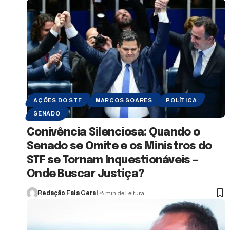
AÇÕES DO STF
MARCOS SOARES
POLÍTICA
SENADO
Conivência Silenciosa: Quando o
Senado se Omite e os Ministros do
STF se Tornam Inquestionáveis –
Onde Buscar Justiça?
Redação Fala Geral
5 min de Leitura