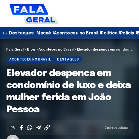
Destaques
Macaé
Aconteceu no Brasil
Política
Policia
B
Fala Geral
>
Blog
>
Aconteceu no Brasil
>
Elevador despenca em condomínio de luxo e deixa mulher ferida em João Pessoa
ACONTECEU NO BRASIL
DESTAQUES
Elevador despenca em
condomínio de luxo e deixa
mulher ferida em João
Pessoa
2 min de Leitura