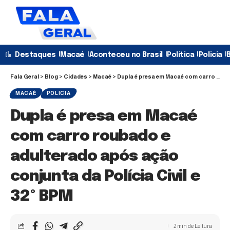
Destaques
Macaé
Aconteceu no Brasil
Política
Policia
B
Fala Geral
>
Blog
>
Cidades
>
Macaé
>
Dupla é presa em Macaé com carro roubado e adulterado após ação conjunta da Polícia Civil e 32º BPM
MACAÉ
POLICIA
Dupla é presa em Macaé
com carro roubado e
adulterado após ação
conjunta da Polícia Civil e
32º BPM
2 min de Leitura