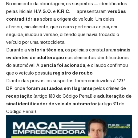
No momento da abordagem, os suspeitos — identificados
pelas iniciais
H.V.S.O.
e
K.R.C.
— apresentaram
versões
contraditórias
sobre a origem do veículo. Um deles
afirmou, inicialmente, que o carro pertencia ao pai; em
seguida, mudou a versão, dizendo que havia trocado o
veículo por uma motocicleta.
Durante a
vistoria técnica
, os policiais constataram
sinais
evidentes de adulteração
nos elementos identificadores
do automóvel. A
perícia foi acionada
, e o laudo confirmou
que o veículo possuía
registro de roubo
.
Diante das provas, os suspeitos foram conduzidos à
123ª
DP
, onde
foram autuados em flagrante
pelos crimes de
receptação
(artigo 180 do Código Penal) e
adulteração de
sinal identificador de veículo automotor
(artigo 311 do
Código Penal).