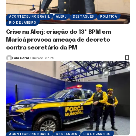
ACONTECEU NO BRASIL
ALERJ
DESTAQUES
POLÍTICA
RIO DE JANEIRO
Crise na Alerj: criação do 13º BPM em
Maricá provoca ameaça de decreto
contra secretário da PM
Fala Geral
3 min de Leitura
ACONTECEU NO BRASIL
DESTAQUES
RIO DE JANEIRO