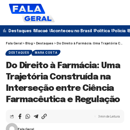
Destaques
Macaé
Aconteceu no Brasil
Política
Policia
B
Fala Geral
>
Blog
>
Destaques
>
Do Direito à Farmácia: Uma Trajetória Construída na Interseção entre Ciência Farmacêutica e Regulação
DESTAQUES
MARA COSTA
Do Direito à Farmácia: Uma
Trajetória Construída na
Interseção entre Ciência
Farmacêutica e Regulação
3 min de Leitura
Fala Geral