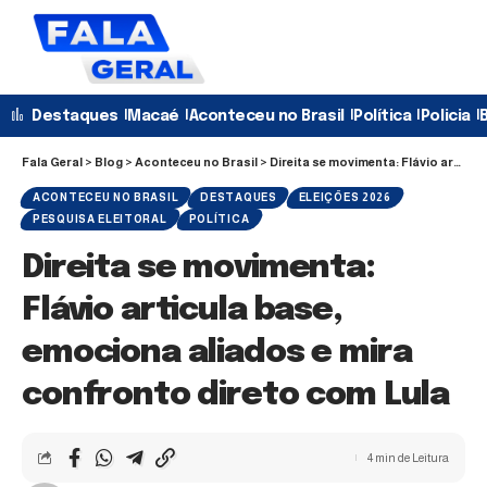
Destaques
Macaé
Aconteceu no Brasil
Política
Policia
B
Fala Geral
>
Blog
>
Aconteceu no Brasil
>
Direita se movimenta: Flávio articula base, emociona aliados e mira confronto direto com Lula
ACONTECEU NO BRASIL
DESTAQUES
ELEIÇÕES 2026
PESQUISA ELEITORAL
POLÍTICA
Direita se movimenta:
Flávio articula base,
emociona aliados e mira
confronto direto com Lula
4 min de Leitura