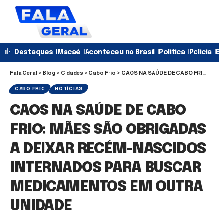
Destaques
Macaé
Aconteceu no Brasil
Política
Policia
B
Fala Geral
>
Blog
>
Cidades
>
Cabo Frio
>
CAOS NA SAÚDE DE CABO FRIO: MÃES SÃO OBRIGADAS A DEIXAR RECÉM-NASCIDOS INTERNADOS PARA BUSCAR MEDICAMENTOS EM OUTRA UNIDADE
CABO FRIO
NOTÍCIAS
CAOS NA SAÚDE DE CABO
FRIO: MÃES SÃO OBRIGADAS
A DEIXAR RECÉM-NASCIDOS
INTERNADOS PARA BUSCAR
MEDICAMENTOS EM OUTRA
UNIDADE