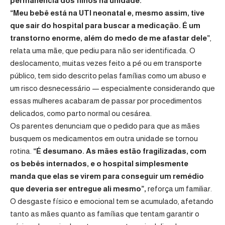
permanência dos filhos na unidade.
“Meu bebê está na UTI neonatal e, mesmo assim, tive
que sair do hospital para buscar a medicação. É um
transtorno enorme, além do medo de me afastar dele”
,
relata uma mãe, que pediu para não ser identificada. O
deslocamento, muitas vezes feito a pé ou em transporte
público, tem sido descrito pelas famílias como um abuso e
um risco desnecessário — especialmente considerando que
essas mulheres acabaram de passar por procedimentos
delicados, como parto normal ou cesárea.
Os parentes denunciam que o pedido para que as mães
busquem os medicamentos em outra unidade se tornou
rotina.
“É desumano. As mães estão fragilizadas, com
os bebês internados, e o hospital simplesmente
manda que elas se virem para conseguir um remédio
que deveria ser entregue ali mesmo”,
reforça um familiar.
O desgaste físico e emocional tem se acumulado, afetando
tanto as mães quanto as famílias que tentam garantir o