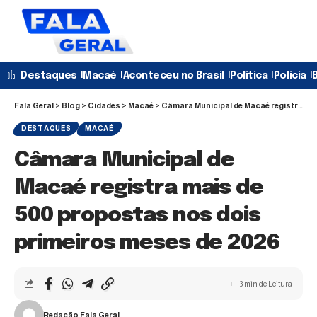
Destaques
Macaé
Aconteceu no Brasil
Política
Policia
B
Fala Geral
>
Blog
>
Cidades
>
Macaé
>
Câmara Municipal de Macaé registra mais de 500 propostas nos dois primeiros meses de 2026
DESTAQUES
MACAÉ
Câmara Municipal de
Macaé registra mais de
500 propostas nos dois
primeiros meses de 2026
3 min de Leitura
Redação Fala Geral